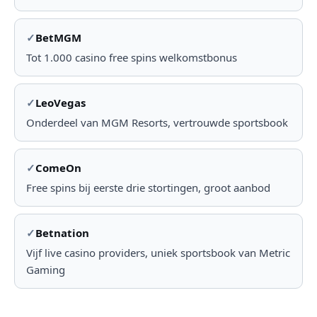
BetMGM
Tot 1.000 casino free spins welkomstbonus
LeoVegas
Onderdeel van MGM Resorts, vertrouwde sportsbook
ComeOn
Free spins bij eerste drie stortingen, groot aanbod
Betnation
Vijf live casino providers, uniek sportsbook van Metric
Gaming