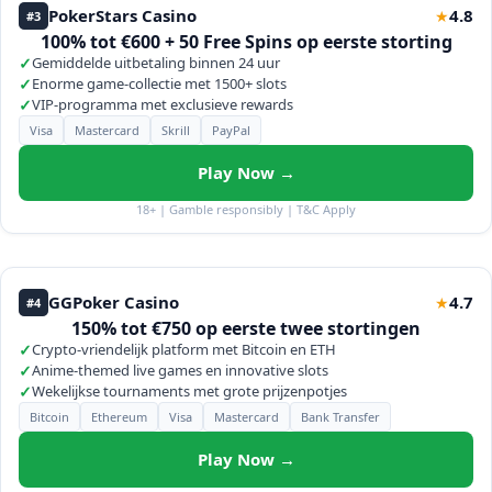
PokerStars Casino
4.8
★
#3
100% tot €600 + 50 Free Spins op eerste storting
✓
Gemiddelde uitbetaling binnen 24 uur
✓
Enorme game-collectie met 1500+ slots
✓
VIP-programma met exclusieve rewards
Visa
Mastercard
Skrill
PayPal
Play Now →
18+ | Gamble responsibly | T&C Apply
GGPoker Casino
4.7
★
#4
150% tot €750 op eerste twee stortingen
✓
Crypto-vriendelijk platform met Bitcoin en ETH
✓
Anime-themed live games en innovative slots
✓
Wekelijkse tournaments met grote prijzenpotjes
Bitcoin
Ethereum
Visa
Mastercard
Bank Transfer
Play Now →