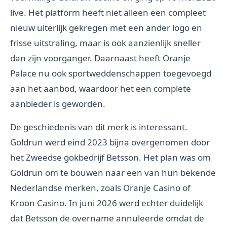
live. Het platform heeft niet alleen een compleet
nieuw uiterlijk gekregen met een ander logo en
frisse uitstraling, maar is ook aanzienlijk sneller
dan zijn voorganger. Daarnaast heeft Oranje
Palace nu ook sportweddenschappen toegevoegd
aan het aanbod, waardoor het een complete
aanbieder is geworden.
De geschiedenis van dit merk is interessant.
Goldrun werd eind 2023 bijna overgenomen door
het Zweedse gokbedrijf Betsson. Het plan was om
Goldrun om te bouwen naar een van hun bekende
Nederlandse merken, zoals Oranje Casino of
Kroon Casino. In juni 2026 werd echter duidelijk
dat Betsson de overname annuleerde omdat de