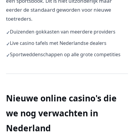
een sportsbook. Dit is niet uitzonderlijk maar
eerder de standaard geworden voor nieuwe
toetreders.
Duizenden gokkasten van meerdere providers
Live casino tafels met Nederlandse dealers
Sportweddenschappen op alle grote competities
Nieuwe online casino's die
we nog verwachten in
Nederland