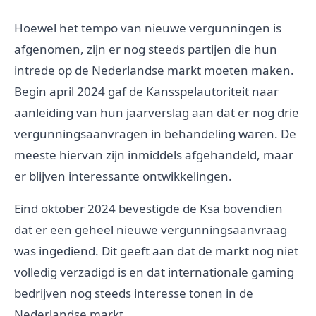
Hoewel het tempo van nieuwe vergunningen is
afgenomen, zijn er nog steeds partijen die hun
intrede op de Nederlandse markt moeten maken.
Begin april 2024 gaf de Kansspelautoriteit naar
aanleiding van hun jaarverslag aan dat er nog drie
vergunningsaanvragen in behandeling waren. De
meeste hiervan zijn inmiddels afgehandeld, maar
er blijven interessante ontwikkelingen.
Eind oktober 2024 bevestigde de Ksa bovendien
dat er een geheel nieuwe vergunningsaanvraag
was ingediend. Dit geeft aan dat de markt nog niet
volledig verzadigd is en dat internationale gaming
bedrijven nog steeds interesse tonen in de
Nederlandse markt.