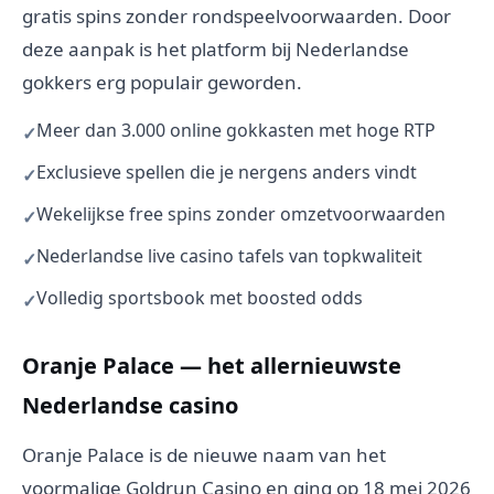
gratis spins zonder rondspeelvoorwaarden. Door
deze aanpak is het platform bij Nederlandse
gokkers erg populair geworden.
Meer dan 3.000 online gokkasten met hoge RTP
Exclusieve spellen die je nergens anders vindt
Wekelijkse free spins zonder omzetvoorwaarden
Nederlandse live casino tafels van topkwaliteit
Volledig sportsbook met boosted odds
Oranje Palace — het allernieuwste
Nederlandse casino
Oranje Palace is de nieuwe naam van het
voormalige Goldrun Casino en ging op 18 mei 2026