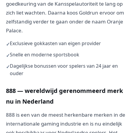
goedkeuring van de Kansspelautoriteit te lang op
zich liet wachten. Daarna koos Goldrun ervoor om
zelfstandig verder te gaan onder de naam Oranje
Palace.
Exclusieve gokkasten van eigen provider
Snelle en moderne sportsbook
Dagelijkse bonussen voor spelers van 24 jaar en
ouder
888 — wereldwijd gerenommeerd merk
nu in Nederland
888 is een van de meest herkenbare merken in de
internationale gaming industrie en is nu eindelijk
ook beschikbaar voor Nederlandse spelers. Het