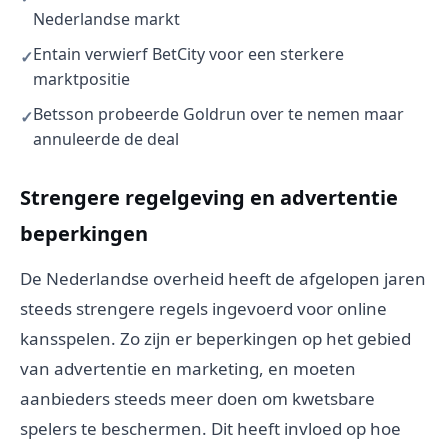
Nederlandse markt
Entain verwierf BetCity voor een sterkere
marktpositie
Betsson probeerde Goldrun over te nemen maar
annuleerde de deal
Strengere regelgeving en advertentie
beperkingen
De Nederlandse overheid heeft de afgelopen jaren
steeds strengere regels ingevoerd voor online
kansspelen. Zo zijn er beperkingen op het gebied
van advertentie en marketing, en moeten
aanbieders steeds meer doen om kwetsbare
spelers te beschermen. Dit heeft invloed op hoe