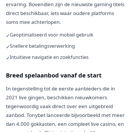
ervaring. Bovendien zijn de nieuwste gaming titels
direct beschikbaar, iets waar oudere platforms
soms mee achterlopen.
Geoptimaliseerd voor mobiel gebruik
Snellere betalingsverwerking
Intuïtieve navigatie en zoekfuncties
Breed spelaanbod vanaf de start
In tegenstelling tot de eerste aanbieders die in
2021 live gingen, beschikken nieuwkomers
tegenwoordig vaak direct over een uitgebreid
aanbod. Tonybet lanceerde bijvoorbeeld met meer
dan 4.000 gokkasten, een compleet live casino, en