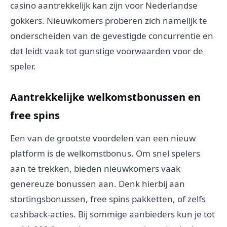
casino aantrekkelijk kan zijn voor Nederlandse
gokkers. Nieuwkomers proberen zich namelijk te
onderscheiden van de gevestigde concurrentie en
dat leidt vaak tot gunstige voorwaarden voor de
speler.
Aantrekkelijke welkomstbonussen en
free spins
Een van de grootste voordelen van een nieuw
platform is de welkomstbonus. Om snel spelers
aan te trekken, bieden nieuwkomers vaak
genereuze bonussen aan. Denk hierbij aan
stortingsbonussen, free spins pakketten, of zelfs
cashback-acties. Bij sommige aanbieders kun je tot