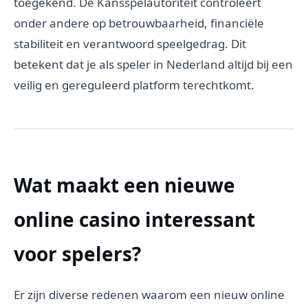
toegekend. De Kansspelautoriteit controleert
onder andere op betrouwbaarheid, financiële
stabiliteit en verantwoord speelgedrag. Dit
betekent dat je als speler in Nederland altijd bij een
veilig en gereguleerd platform terechtkomt.
Wat maakt een nieuwe
online casino interessant
voor spelers?
Er zijn diverse redenen waarom een nieuw online