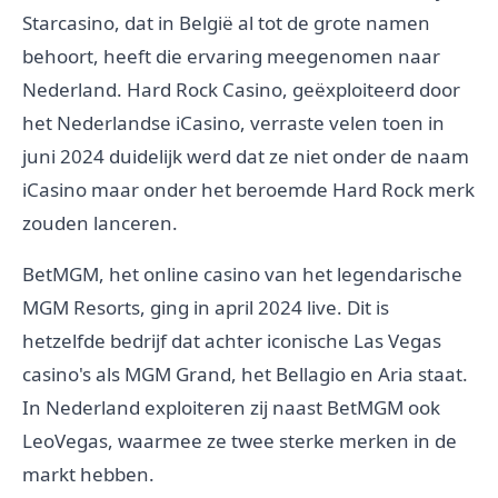
Starcasino, dat in België al tot de grote namen
behoort, heeft die ervaring meegenomen naar
Nederland. Hard Rock Casino, geëxploiteerd door
het Nederlandse iCasino, verraste velen toen in
juni 2024 duidelijk werd dat ze niet onder de naam
iCasino maar onder het beroemde Hard Rock merk
zouden lanceren.
BetMGM, het online casino van het legendarische
MGM Resorts, ging in april 2024 live. Dit is
hetzelfde bedrijf dat achter iconische Las Vegas
casino's als MGM Grand, het Bellagio en Aria staat.
In Nederland exploiteren zij naast BetMGM ook
LeoVegas, waarmee ze twee sterke merken in de
markt hebben.