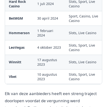
Hard Rock
Slots, Sport, Live
1 juli 2024
Casino
Casino
Sport, Casino, Live
BetMGM
30 april 2024
Casino
1 februari
Hommerson
Slots, Live Casino
2024
Slots, Sport, Live
LeoVegas
4 oktober 2023
Casino
17 augustus
Winnitt
Slots, Live Casino
2023
10 augustus
Slots, Sport, Live
Vbet
2023
Casino
Elk van deze aanbieders heeft een streng traject
doorlopen voordat de vergunning werd