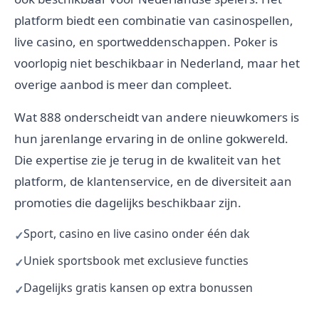
platform biedt een combinatie van casinospellen,
live casino, en sportweddenschappen. Poker is
voorlopig niet beschikbaar in Nederland, maar het
overige aanbod is meer dan compleet.
Wat 888 onderscheidt van andere nieuwkomers is
hun jarenlange ervaring in de online gokwereld.
Die expertise zie je terug in de kwaliteit van het
platform, de klantenservice, en de diversiteit aan
promoties die dagelijks beschikbaar zijn.
Sport, casino en live casino onder één dak
Uniek sportsbook met exclusieve functies
Dagelijks gratis kansen op extra bonussen