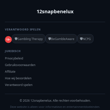
12snapbenelux
VERANTWOORD SPELEN
🛡️
🛡️
🛡️
Gambling Therapy
BeGambleAware
NCPG
18+
JURIDISCH
Privacybeleid
Gebruiksvoorwaarden
Affiliate
Hoe wij beoordelen
Verantwoord spelen
© 2026 12snapbenelux. Alle rechten voorbehouden.
Deze website is alleen voor informatieve en entertainmentdoeleinden.