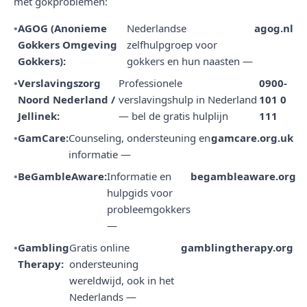
met gokproblemen:
AGOG (Anonieme
Nederlandse
agog.nl
Gokkers Omgeving
zelfhulpgroep voor
Gokkers):
gokkers en hun naasten —
Verslavingszorg
Professionele
0900-
Noord Nederland /
verslavingshulp in Nederland
101 0
Jellinek:
— bel de gratis hulplijn
111
GamCare:
Counseling, ondersteuning en
gamcare.org.uk
informatie —
BeGambleAware:
Informatie en
begambleaware.org
hulpgids voor
probleemgokkers
—
Gambling
Gratis online
gamblingtherapy.org
Therapy:
ondersteuning
wereldwijd, ook in het
Nederlands —